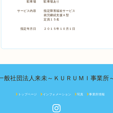
駐車場
駐車場あり
サービス内容
指定障害福祉サービス
就労継続支援Ａ型
定員１５名
指定年月日
２０１５年１０月１日
一般社団法人来未～ＫＵＲＵＭＩ事業所
トップページ
インフォメーション
写真
事業所情報