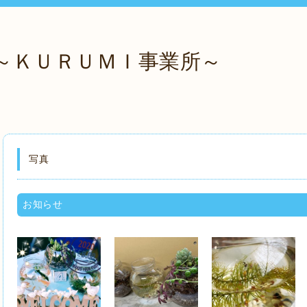
～ＫＵＲＵＭＩ事業所～
写真
お知らせ